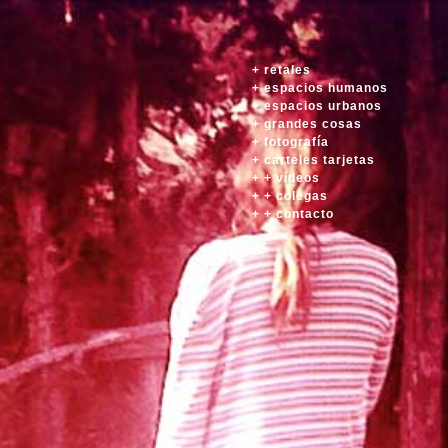
+ retales
+ espacios humanos
+ espacios urbanos
+ grandes cosas
+ fotografía
+ carteles tarjetas
+ + vídeos
+ + colegas
+ + contacto